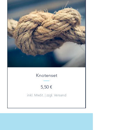
Knotenset
Preis
5,50 €
inkl. MwSt.
|
zzgl. Versand