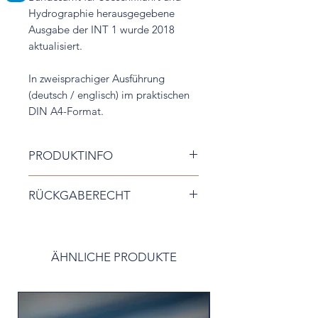
Hydrographie herausgegebene
Ausgabe der INT 1 wurde 2018
aktualisiert.
In zweisprachiger Ausführung
(deutsch / englisch) im praktischen
DIN A4-Format.
PRODUKTINFO
Format: DIN A4
RÜCKGABERECHT
Deutsch mit Englisch
Sie können die erhaltene Ware ohne
Angabe von Gründen innerhalb von
14 Tagen im verschweißtem Zustand
ÄHNLICHE PRODUKTE
zurückgeben.