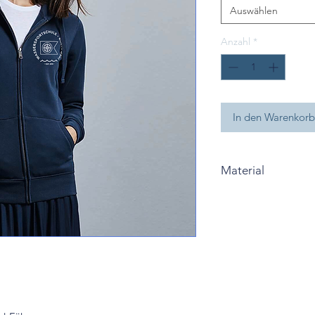
Auswählen
Anzahl
*
In den Warenkorb
Material
Oberfaden aus 100
80% gekämmte Baum
40°C Maschinenwäs