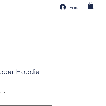
Anmelden
pper Hoodie
rsand