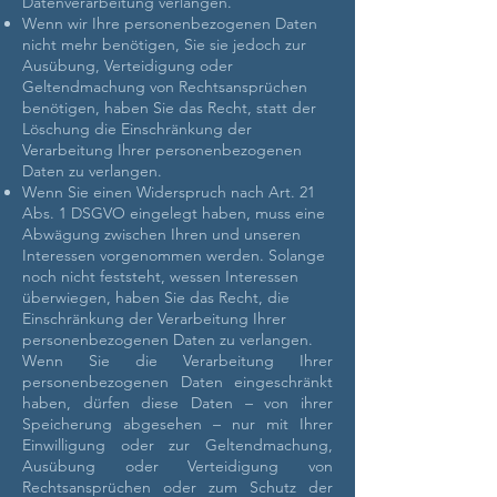
Datenverarbeitung verlangen.
Wenn wir Ihre personenbezogenen Daten
nicht mehr benötigen, Sie sie jedoch zur
Ausübung, Verteidigung oder
Geltendmachung von Rechtsansprüchen
benötigen, haben Sie das Recht, statt der
Löschung die Einschränkung der
Verarbeitung Ihrer personenbezogenen
Daten zu verlangen.
Wenn Sie einen Widerspruch nach Art. 21
Abs. 1 DSGVO eingelegt haben, muss eine
Abwägung zwischen Ihren und unseren
Interessen vorgenommen werden. Solange
noch nicht feststeht, wessen Interessen
überwiegen, haben Sie das Recht, die
Einschränkung der Verarbeitung Ihrer
personenbezogenen Daten zu verlangen.
Wenn Sie die Verarbeitung Ihrer
personenbezogenen Daten eingeschränkt
haben, dürfen diese Daten – von ihrer
Speicherung abgesehen – nur mit Ihrer
Einwilligung oder zur Geltendmachung,
Ausübung oder Verteidigung von
Rechtsansprüchen oder zum Schutz der