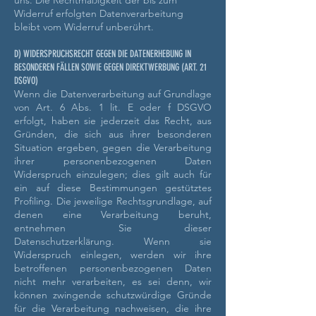
uns. Die Rechtmäßigkeit der bis zum
Widerruf erfolgten Datenverarbeitung
bleibt vom Widerruf unberührt.
D) WIDERSPRUCHSRECHT GEGEN DIE DATENERHEBUNG IN
BESONDEREN FÄLLEN SOWIE GEGEN DIREKTWERBUNG (ART. 21
DSGVO)
Wenn die Datenverarbeitung auf Grundlage
von Art. 6 Abs. 1 lit. E oder f DSGVO
erfolgt, haben sie jederzeit das Recht, aus
Gründen, die sich aus ihrer besonderen
Situation ergeben, gegen die Verarbeitung
ihrer personenbezogenen Daten
Widerspruch einzulegen; dies gilt auch für
ein auf diese Bestimmungen gestütztes
Profiling. Die jeweilige Rechtsgrundlage, auf
denen eine Verarbeitung beruht,
entnehmen Sie dieser
Datenschutzerklärung. Wenn sie
Widerspruch einlegen, werden wir ihre
betroffenen personenbezogenen Daten
nicht mehr verarbeiten, es sei denn, wir
können zwingende schutzwürdige Gründe
für die Verarbeitung nachweisen, die ihre