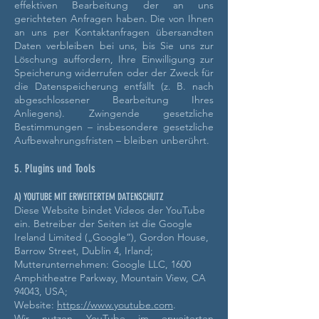
effektiven Bearbeitung der an uns
gerichteten Anfragen haben.
Die von Ihnen
an uns per Kontaktanfragen übersandten
Daten verbleiben bei uns, bis Sie uns zur
Löschung auffordern, Ihre Einwilligung zur
Speicherung widerrufen oder der Zweck für
die Datenspeicherung entfällt (z. B. nach
abgeschlossener Bearbeitung Ihres
Anliegens). Zwingende gesetzliche
Bestimmungen – insbesondere gesetzliche
Aufbewahrungsfristen – bleiben unberührt.
5. Plugins und Tools
A) YOUTUBE MIT ERWEITERTEM DATENSCHUTZ
Diese Website bindet Videos der YouTube
ein. Betreiber der Seiten ist die Google
Ireland Limited („Google“), Gordon House,
Barrow Street, Dublin 4, Irland;
Mutterunternehmen: Google LLC, 1600
Amphitheatre Parkway, Mountain View, CA
94043, USA;
Website:
https://www.youtube.com
.
Wir nutzen YouTube im erweiterten