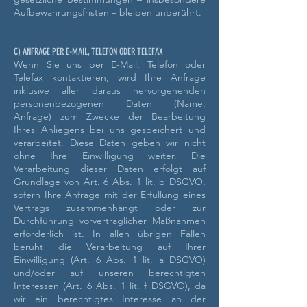
Aufbewahrungsfristen – bleiben unberührt.
C) ANFRAGE PER E-MAIL, TELEFON ODER TELEFAX
Wenn Sie uns per E-Mail, Telefon oder
Telefax kontaktieren, wird Ihre Anfrage
inklusive aller daraus hervorgehenden
personenbezogenen Daten (Name,
Anfrage) zum Zwecke der Bearbeitung
Ihres Anliegens bei uns gespeichert und
verarbeitet. Diese Daten geben wir nicht
ohne Ihre Einwilligung weiter.
Die
Verarbeitung dieser Daten erfolgt auf
Grundlage von Art. 6 Abs. 1 lit. b DSGVO,
sofern Ihre Anfrage mit der Erfüllung eines
Vertrags zusammenhängt oder zur
Durchführung vorvertraglicher Maßnahmen
erforderlich ist. In allen übrigen Fällen
beruht die Verarbeitung auf Ihrer
Einwilligung (Art. 6 Abs. 1 lit. a DSGVO)
und/oder auf unseren berechtigten
Interessen (Art. 6 Abs. 1 lit. f DSGVO), da
wir ein berechtigtes Interesse an der