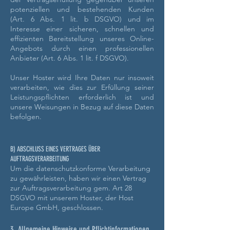
potenziellen und bestehenden Kunden
(Art. 6 Abs. 1 lit. b DSGVO) und im
Interesse einer sicheren, schnellen und
effizienten Bereitstellung unseres Online-
Angebots durch einen professionellen
Anbieter (Art. 6 Abs. 1 lit. f DSGVO).
Unser Hoster wird Ihre Daten nur insoweit
verarbeiten, wie dies zur Erfüllung seiner
Leistungspflichten erforderlich ist und
unsere Weisungen in Bezug auf diese Daten
befolgen.
B) ABSCHLUSS EINES VERTRAGES ÜBER
AUFTRAGSVERARBEITUNG
Um die datenschutzkonforme Verarbeitung
zu gewährleisten, haben wir einen Vertrag
zur Auftragsverarbeitung gem. Art 28
DSGVO mit unserem Hoster, der Host
Europe GmbH, geschlossen.
3. Allgemeine Hinweise und Pflichtinformationen