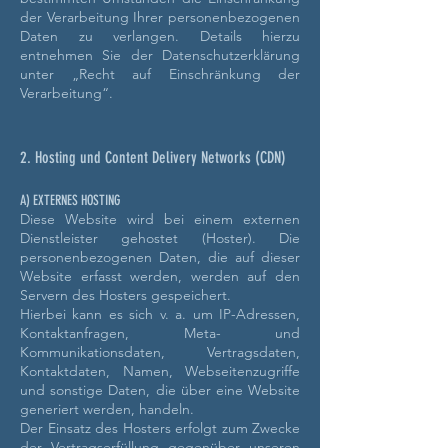
der Verarbeitung Ihrer personenbezogenen
Daten zu verlangen. Details hierzu
entnehmen Sie der Datenschutzerklärung
unter „Recht auf Einschränkung der
Verarbeitung“.
2. Hosting und Content Delivery Networks (CDN)
A) EXTERNES HOSTING
Diese Website wird bei einem externen
Dienstleister gehostet (Hoster). Die
personenbezogenen Daten, die auf dieser
Website erfasst werden, werden auf den
Servern des Hosters gespeichert.
Hierbei kann es sich v. a. um IP-Adressen,
Kontaktanfragen, Meta- und
Kommunikationsdaten, Vertragsdaten,
Kontaktdaten, Namen, Webseitenzugriffe
und sonstige Daten, die über eine Website
generiert werden, handeln.
Der Einsatz des Hosters erfolgt zum Zwecke
der Vertragserfüllung gegenüber unseren