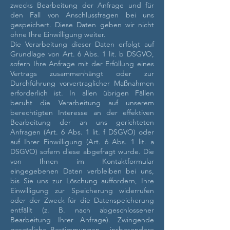
zwecks Bearbeitung der Anfrage und für
den Fall von Anschlussfragen bei uns
gespeichert. Diese Daten geben wir nicht
ohne Ihre Einwilligung weiter.
Die Verarbeitung dieser Daten erfolgt auf
Grundlage von Art. 6 Abs. 1 lit. b DSGVO,
sofern Ihre Anfrage mit der Erfüllung eines
Vertrags zusammenhängt oder zur
Durchführung vorvertraglicher Maßnahmen
erforderlich ist. In allen übrigen Fällen
beruht die Verarbeitung auf unserem
berechtigten Interesse an der effektiven
Bearbeitung der an uns gerichteten
Anfragen (Art. 6 Abs. 1 lit. f DSGVO) oder
auf Ihrer Einwilligung (Art. 6 Abs. 1 lit. a
DSGVO) sofern diese abgefragt wurde.
Die
von Ihnen im Kontaktformular
eingegebenen Daten verbleiben bei uns,
bis Sie uns zur Löschung auffordern, Ihre
Einwilligung zur Speicherung widerrufen
oder der Zweck für die Datenspeicherung
entfällt (z. B. nach abgeschlossener
Bearbeitung Ihrer Anfrage). Zwingende
gesetzliche Bestimmungen – insbesondere