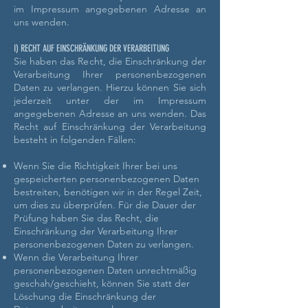
im Impressum angegebenen Adresse an
uns wenden.
I) RECHT AUF EINSCHRÄNKUNG DER VERARBEITUNG
Sie haben das Recht, die Einschränkung der
Verarbeitung Ihrer personenbezogenen
Daten zu verlangen. Hierzu können Sie sich
jederzeit unter der im Impressum
angegebenen Adresse an uns wenden. Das
Recht auf Einschränkung der Verarbeitung
besteht in folgenden Fällen:
Wenn Sie die Richtigkeit Ihrer bei uns
gespeicherten personenbezogenen Daten
bestreiten, benötigen wir in der Regel Zeit,
um dies zu überprüfen. Für die Dauer der
Prüfung haben Sie das Recht, die
Einschränkung der Verarbeitung Ihrer
personenbezogenen Daten zu verlangen.
Wenn die Verarbeitung Ihrer
personenbezogenen Daten unrechtmäßig
geschah/geschieht, können Sie statt der
Löschung die Einschränkung der