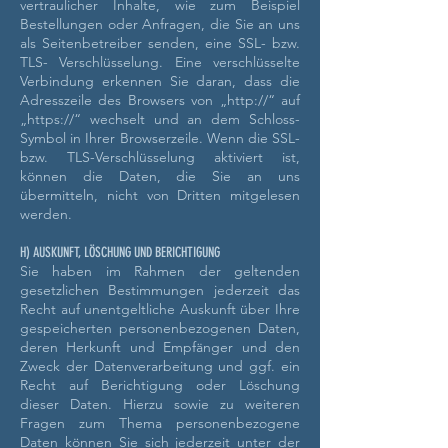
vertraulicher Inhalte, wie zum Beispiel
Bestellungen oder Anfragen, die Sie an uns
als Seitenbetreiber senden, eine SSL- bzw.
TLS- Verschlüsselung. Eine verschlüsselte
Verbindung erkennen Sie daran, dass die
Adresszeile des Browsers von „http://“ auf
„https://“ wechselt und an dem Schloss-
Symbol in Ihrer Browserzeile. Wenn die SSL-
bzw. TLS-Verschlüsselung aktiviert ist,
können die Daten, die Sie an uns
übermitteln, nicht von Dritten mitgelesen
werden.
H) AUSKUNFT, LÖSCHUNG UND BERICHTIGUNG
Sie haben im Rahmen der geltenden
gesetzlichen Bestimmungen jederzeit das
Recht auf unentgeltliche Auskunft über Ihre
gespeicherten personenbezogenen Daten,
deren Herkunft und Empfänger und den
Zweck der Datenverarbeitung und ggf. ein
Recht auf Berichtigung oder Löschung
dieser Daten. Hierzu sowie zu weiteren
Fragen zum Thema personenbezogene
Daten können Sie sich jederzeit unter der