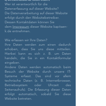
Wer ist verantwortlich für die
Datenerfassung auf dieser Website?
Die Datenverarbeitung auf dieser Website
erfolgt durch den Websitebetreiber.
Dessen Kontaktdaten können Sie
dem
Impressum
dieser Website kapitaen-
k.de entnehmen.
Wie erfassen wir Ihre Daten?
Ihre Daten werden zum einen dadurch
erhoben, dass Sie uns diese mitteilen.
Hierbei kann es sich z. B. um Daten
handeln, die Sie in ein Kontaktformular
eingeben.
Andere Daten werden automatisch beim
Besuch der Website durch unsere IT-
Systeme erfasst. Das sind vor allem
technische Daten (z. B. Internetbrowser,
Betriebssystem oder Uhrzeit des
Seitenaufrufs). Die Erfassung dieser Daten
erfolgt automatisch, sobald Sie diese
Website betreten.