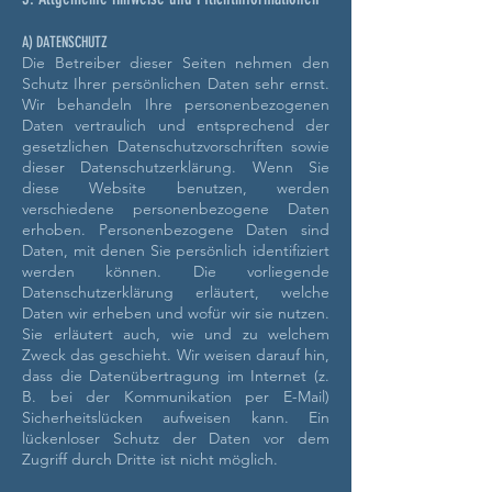
A) DATENSCHUTZ
Die Betreiber dieser Seiten nehmen den
Schutz Ihrer persönlichen Daten sehr ernst.
Wir behandeln Ihre personenbezogenen
Daten vertraulich und entsprechend der
gesetzlichen Datenschutzvorschriften sowie
dieser Datenschutzerklärung.
Wenn Sie
diese Website benutzen, werden
verschiedene personenbezogene Daten
erhoben. Personenbezogene Daten sind
Daten, mit denen Sie persönlich identifiziert
werden können. Die vorliegende
Datenschutzerklärung erläutert, welche
Daten wir erheben und wofür wir sie nutzen.
Sie erläutert auch, wie und zu welchem
Zweck das geschieht.
Wir weisen darauf hin,
dass die Datenübertragung im Internet (z.
B. bei der Kommunikation per E-Mail)
Sicherheitslücken aufweisen kann. Ein
lückenloser Schutz der Daten vor dem
Zugriff durch Dritte ist nicht möglich.