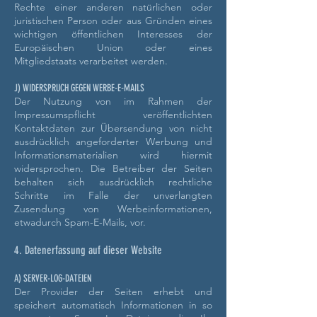
Rechte einer anderen natürlichen oder
juristischen Person oder aus Gründen eines
wichtigen öffentlichen Interesses der
Europäischen Union oder eines
Mitgliedstaats verarbeitet werden.
J) WIDERSPRUCH GEGEN WERBE-E-MAILS
Der Nutzung von im Rahmen der
Impressumspflicht veröffentlichten
Kontaktdaten zur Übersendung von nicht
ausdrücklich angeforderter Werbung und
Informationsmaterialien wird hiermit
widersprochen. Die Betreiber der Seiten
behalten sich ausdrücklich rechtliche
Schritte im Falle der unverlangten
Zusendung von Werbeinformationen,
etwadurch Spam-E-Mails, vor.
4. Datenerfassung auf dieser Website
A) SERVER-LOG-DATEIEN
Der Provider der Seiten erhebt und
speichert automatisch Informationen in so