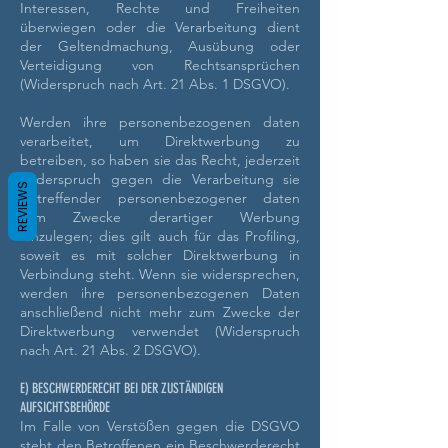
Interessen, Rechte und Freiheiten
überwiegen oder die Verarbeitung dient
der Geltendmachung, Ausübung oder
Verteidigung von Rechtsansprüchen
(Widerspruch nach Art. 21 Abs. 1 DSGVO).
Werden ihre personenbezogenen daten
verarbeitet, um Direktwerbung zu
betreiben, so haben sie das Recht, jederzeit
Widerspruch gegen die Verarbeitung sie
REVIEWS
betreffender personenbezogener daten
zum Zwecke derartiger Werbung
einzulegen; dies gilt auch für das Profiling,
soweit es mit solcher Direktwerbung in
Verbindung steht. Wenn sie widersprechen,
werden ihre personenbezogenen Daten
anschließend nicht mehr zum Zwecke der
Direktwerbung verwendet (Widerspruch
nach Art. 21 Abs. 2 DSGVO).
E) BESCHWERDERECHT BEI DER ZUSTÄNDIGEN
AUFSICHTSBEHÖRDE
Im Falle von Verstößen gegen die DSGVO
steht den Betroffenen ein Beschwerderecht