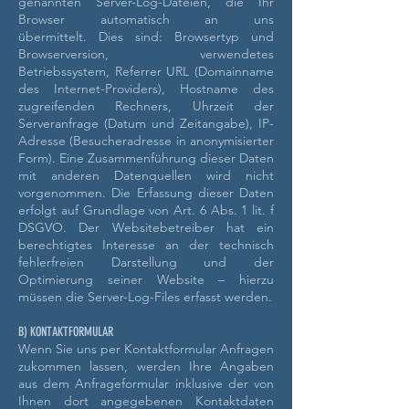
genannten Server-Log-Dateien, die Ihr
Browser automatisch an uns
übermittelt.
Dies sind:
Browsertyp und
Browserversion,
verwendetes
Betriebssystem,
Referrer URL (Domainname
des Internet-Providers),
Hostname des
zugreifenden Rechners,
Uhrzeit der
Serveranfrage (Datum und Zeitangabe),
IP-
Adresse (Besucheradresse in anonymisierter
Form).
Eine Zusammenführung dieser Daten
mit anderen Datenquellen wird nicht
vorgenommen.
Die Erfassung dieser Daten
erfolgt auf Grundlage von Art. 6 Abs. 1 lit. f
DSGVO. Der Websitebetreiber hat ein
berechtigtes Interesse an der technisch
fehlerfreien Darstellung und der
Optimierung seiner Website – hierzu
müssen die Server-Log-Files erfasst werden.
B) KONTAKTFORMULAR
Wenn Sie uns per Kontaktformular Anfragen
zukommen lassen, werden Ihre Angaben
aus dem Anfrageformular inklusive der von
Ihnen dort angegebenen Kontaktdaten