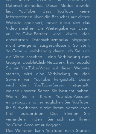
Datenschutzmodus. Dieser Modus bewirkt
laut YouTube, dass YouTube keine
Informationen über die Besucher auf dieser
Website speichert, bevor diese sich das
Video ansehen. Die Weitergabe von Daten
an YouTube-Partner wird durch den
erweiterten Datenschutzmodus hingegen
nicht zwingend ausgeschlossen. So stellt
YouTube – unabhängig davon, ob Sie sich
ein Video ansehen – eine Verbindung zum
Google DoubleClick-Netzwerk her.
Sobald
Sie ein YouTube-Video auf dieser Website
starten, wird eine Verbindung zu den
Servern von YouTube hergestellt. Dabei
wird dem YouTube-Server mitgeteilt,
welche unserer Seiten Sie besucht haben.
Wenn Sie in Ihrem YouTube-Account
eingeloggt sind, ermöglichen Sie YouTube,
Ihr Surfverhalten direkt Ihrem persönlichen
Profil zuzuordnen. Dies können Sie
verhindern, indem Sie sich aus Ihrem
YouTube-Account ausloggen.
Des Weiteren kann YouTube nach Starten