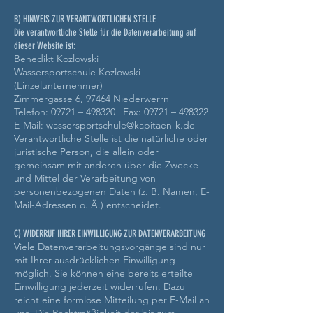
B) HINWEIS ZUR VERANTWORTLICHEN STELLE
Die verantwortliche Stelle für die Datenverarbeitung auf
dieser Website ist:
Benedikt Kozlowski
Wassersportschule Kozlowski
(Einzelunternehmer)
Zimmergasse 6, 97464 Niederwerrn
Telefon: 09721 – 498320 | Fax: 09721 – 498322
E-Mail: wassersportschule@kapitaen-k.de
Verantwortliche Stelle ist die natürliche oder
juristische Person, die allein oder
gemeinsam mit anderen über die Zwecke
und Mittel der Verarbeitung von
personenbezogenen Daten (z. B. Namen, E-
Mail-Adressen o. Ä.) entscheidet.
C) WIDERRUF IHRER EINWILLIGUNG ZUR DATENVERARBEITUNG
Viele Datenverarbeitungsvorgänge sind nur
mit Ihrer ausdrücklichen Einwilligung
möglich. Sie können eine bereits erteilte
Einwilligung jederzeit widerrufen. Dazu
reicht eine formlose Mitteilung per E-Mail an