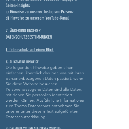
Seiten-Insights
c) Hinweise zu unserer Instagram-Präsenz
d) Hinweise zu unserem YouTube-Kanal
7. ÄNDERUNG UNSERER
DATENSCHUTZBESTIMMUNGEN
1. Datenschutz auf einen Blick
A) ALLGEMEINE HINWEISE
Die folgenden Hinweise geben einen
einfachen Überblick darüber, was mit Ihren
personenbezogenen Daten passiert, wenn
Sie diese Website besuchen.
Personenbezogene Daten sind alle Daten,
mit denen Sie persönlich identifiziert
werden können. Ausführliche Informationen
zum Thema Datenschutz entnehmen Sie
unserer unter diesem Text aufgeführten
Datenschutzerklärung.
B) DATENERFASSUNG AUF DIESER WEBSITE