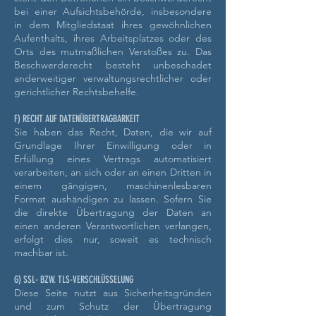
bei einer Aufsichtsbehörde, insbesondere
in dem Mitgliedstaat ihres gewöhnlichen
Aufenthalts, ihres Arbeitsplatzes oder des
Orts des mutmaßlichen Verstoßes zu. Das
Beschwerderecht besteht unbeschadet
anderweitiger verwaltungsrechtlicher oder
gerichtlicher Rechtsbehelfe.
F) RECHT AUF DATENÜBERTRAGBARKEIT
Sie haben das Recht, Daten, die wir auf
Grundlage Ihrer Einwilligung oder in
Erfüllung eines Vertrags automatisiert
verarbeiten, an sich oder an einen Dritten in
einem gängigen, maschinenlesbaren
Format aushändigen zu lassen. Sofern Sie
die direkte Übertragung der Daten an
einen anderen Verantwortlichen verlangen,
erfolgt dies nur, soweit es technisch
machbar ist.
G) SSL- BZW. TLS-VERSCHLÜSSELUNG
Diese Seite nutzt aus Sicherheitsgründen
und zum Schutz der Übertragung