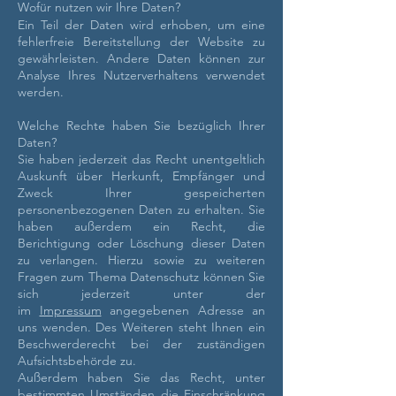
Wofür nutzen wir Ihre Daten?
Ein Teil der Daten wird erhoben, um eine
fehlerfreie Bereitstellung der Website zu
gewährleisten. Andere Daten können zur
Analyse Ihres Nutzerverhaltens verwendet
werden.
Welche Rechte haben Sie bezüglich Ihrer
Daten?
Sie haben jederzeit das Recht unentgeltlich
Auskunft über Herkunft, Empfänger und
Zweck Ihrer gespeicherten
personenbezogenen Daten zu erhalten. Sie
haben außerdem ein Recht, die
Berichtigung oder Löschung dieser Daten
zu verlangen. Hierzu sowie zu weiteren
Fragen zum Thema Datenschutz können Sie
sich jederzeit unter der
im
Impressum
angegebenen Adresse an
uns wenden. Des Weiteren steht Ihnen ein
Beschwerderecht bei der zuständigen
Aufsichtsbehörde zu.
Außerdem haben Sie das Recht, unter
bestimmten Umständen die Einschränkung