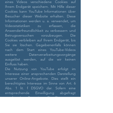
eines Videos verschiedene Cookies auf
Ihrem Endgerät speichern. Mit Hilfe dieser
Cookies kann YouTube Informationen über
Besucher dieser Website erhalten. Diese
Informationen werden u. a. verwendet, um
Videostatistiken zu erfassen, die
Anwenderfreundlichkeit zu verbessern und
Betrugsversuchen vorzubeugen. Die
Cookies verbleiben auf Ihrem Endgerät, bis
Sie sie löschen.
Gegebenenfalls können
nach dem Start eines YouTube-Videos
weitere Datenverarbeitungsvorgänge
ausgelöst werden, auf die wir keinen
Einfluss haben.
Die Nutzung von YouTube erfolgt im
Interesse einer ansprechenden Darstellung
unserer Online-Angebote. Dies stellt ein
berechtigtes Interesse im Sinne von Art. 6
Abs. 1 lit. f DSGVO dar. Sofern eine
entsprechende Einwilligung abgefragt
wurde (z. B. eine Einwilligung zur
Speicherung von Cookies), erfolgt die
Verarbeitung ausschließlich auf Grundlage
von Art. 6 Abs. 1 lit. a DSGVO; die