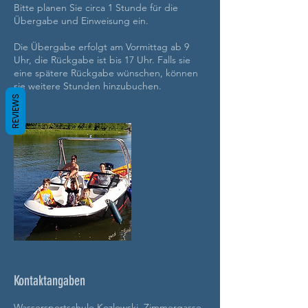
Bitte planen Sie circa 1 Stunde für die
Übergabe und Einweisung ein.
Die Übergabe erfolgt am Vormittag ab 9
Uhr, die Rückgabe ist bis 17 Uhr. Falls sie
eine spätere Rückgabe wünschen, können
sie weitere Stunden hinzubuchen.
REVIEWS
Kontaktangaben
Wassersportschule Kozlowski, Zimmergasse,