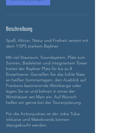
Beschreibung
Spaß, Aktion, Natur und Freiheit vereint mit
dem 115PS starkem Bayliner.
Mit viel Stauraum, Soundsystem, Platz zum
Sonnen, Badeleiter und integriertem Tower
bietet der Bayliner Platz für bis zu 8
Erwachsene. Genießen Sie das kühle Nass
an heißen Sommertagen, den Ausblick auf
Frankens faszinierende Weinberge oder
legen Sie an und kehren in eines der
Wirtshäuser am Main ein. Auf Wunsch
helfen wir gerne bei der Tourenplanung.
Für die Actionjunkies ist der Jobe Tube
inklusive und Wakeboards können
dazugebucht werden.