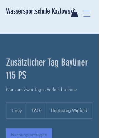
Wassersportschule Kozlowski
Zusätzlicher Tag Bayliner
115 PS
Nur zum Zwei-Tages Verleih buchbar
190
Euro
1 day
1
190 €
Bootssteg Wipfeld
d
a
Buchung anfragen