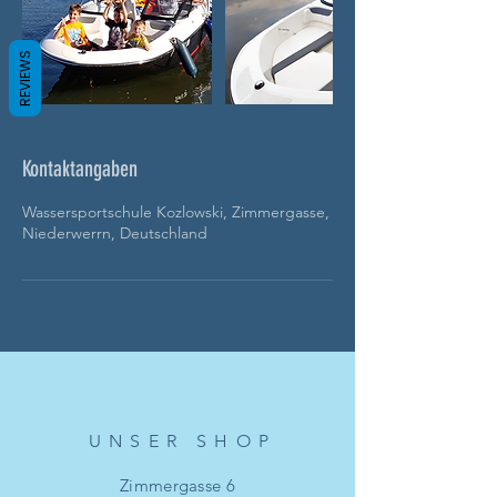
REVIEWS
Kontaktangaben
Wassersportschule Kozlowski, Zimmergasse,
Niederwerrn, Deutschland
UNSER SHO
P
Zimmergasse 6