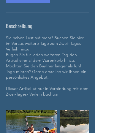
Beschreibung
Sie haben Lust auf mehr? Buchen Sie hier
im Voraus weitere Tage zum Zwei- Tages-
Verleih hinzu.
Fügen Sie für jeden weiteren Tag den
Artikel einmal dem Warenkorb hinzu.
Möchten Sie den Bayliner länger als fünf
Tage mieten? Gerne erstellen wir Ihnen ein
persönliches Angebot.
Dieser Artikel ist nur in Verbindung mit dem
Zwei-Tages- Verleih buchbar