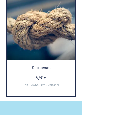
Knotenset
Preis
5,50 €
inkl. MwSt.
|
zzgl. Versand