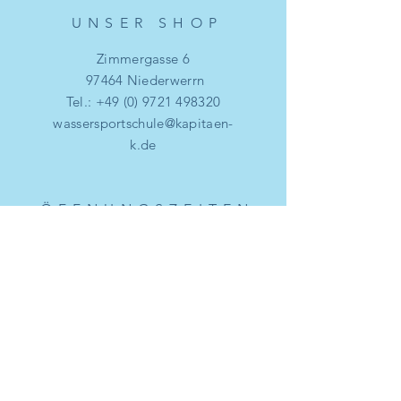
UNSER SHO
P
Zimmergasse 6
97464 Niederwerrn
Tel.:
+49 (0) 9721 498320
wassersportschule@kapitaen-
k.de
ÖFFNUNGSZEITE
N
Mo. - Fr.:
09.00 - 17.00
Uhr
​​Samstag: 09.00 - 14.00 Uhr
​Sonntag: 09.00 - 14.00 Uhr
HILF
E